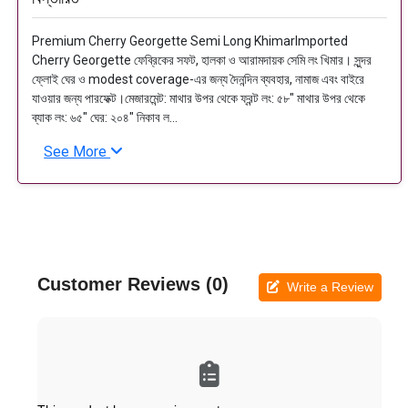
Premium Cherry Georgette Semi Long KhimarImported
Cherry Georgette ফেব্রিকের সফট, হালকা ও আরামদায়ক সেমি লং খিমার। সুন্দর
ফ্লোই ঘের ও modest coverage-এর জন্য দৈনন্দিন ব্যবহার, নামাজ এবং বাইরে
যাওয়ার জন্য পারফেক্ট।মেজারমেন্ট: মাথার উপর থেকে ফ্রন্ট লং: ৫৮" মাথার উপর থেকে
ব্যাক লং: ৬৫" ঘের: ২০৪" নিকাব ল...
See More
Customer Reviews (0)
Write a Review