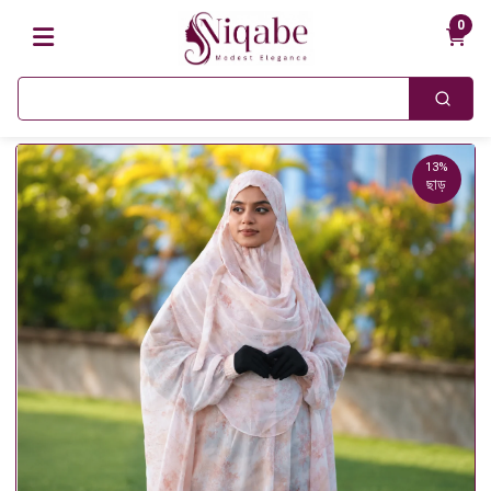
0
13%
ছাড়