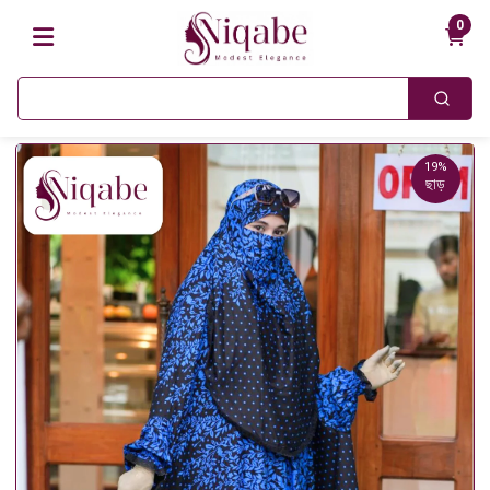
0
19%
ছাড়