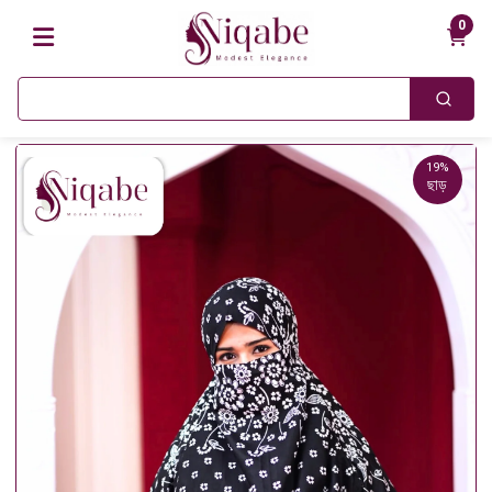
0
19%
ছাড়