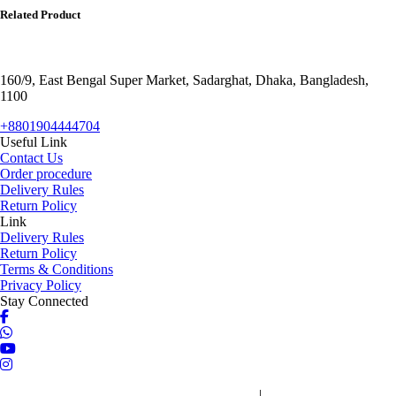
Related Product
160/9, East Bengal Super Market, Sadarghat, Dhaka, Bangladesh,
1100
+8801904444704
Useful Link
Contact Us
Order procedure
Delivery Rules
Return Policy
Link
Delivery Rules
Return Policy
Terms & Conditions
Privacy Policy
Stay Connected
Copyright © 2026 Niqabe. All rights reserved
|
Website Designed by: