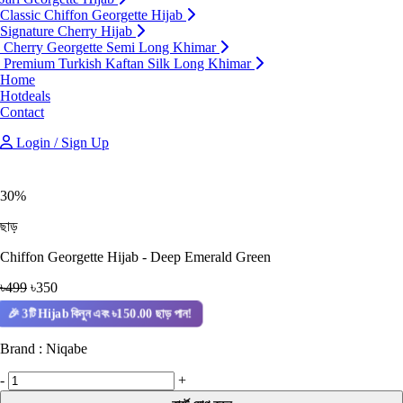
Classic Chiffon Georgette Hijab
Signature Cherry Hijab
Cherry Georgette Semi Long Khimar
Premium Turkish Kaftan Silk Long Khimar
Home
Hotdeals
Contact
Login / Sign Up
30%
ছাড়
Chiffon Georgette Hijab - Deep Emerald Green
৳499
৳350
🎉 3টি Hijab কিনুন এবং ৳150.00 ছাড় পান!
Brand : Niqabe
-
+