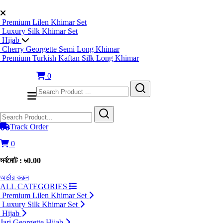
Premium Lilen Khimar Set
Luxury Silk Khimar Set
Hijab
Cherry Georgette Semi Long Khimar
Premium Turkish Kaftan Silk Long Khimar
0
Track Order
0
সর্বমোট : ৳0.00
অর্ডার করুন
ALL CATEGORIES
Premium Lilen Khimar Set
Luxury Silk Khimar Set
Hijab
Jari Georgette Hijab