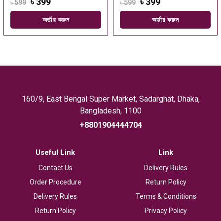
৳ 399
৳ 399
৳ 599
৳ 599
অর্ডার করুন
অর্ডার করুন
160/9, East Bengal Super Market, Sadarghat, Dhaka,
Bangladesh, 1100
+8801904444704
Useful Link
Link
Contact Us
Delivery Rules
Order Procedure
Return Policy
Delivery Rules
Terms & Conditions
Return Policy
Privacy Policy