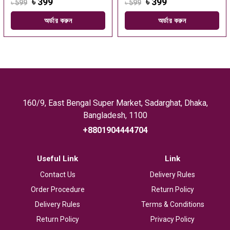
৳ 399
৳ 399
৳ 599
৳ 599
অর্ডার করুন
অর্ডার করুন
160/9, East Bengal Super Market, Sadarghat, Dhaka,
Bangladesh, 1100
+8801904444704
Useful Link
Link
Contact Us
Delivery Rules
Order Procedure
Return Policy
Delivery Rules
Terms & Conditions
Return Policy
Privacy Policy