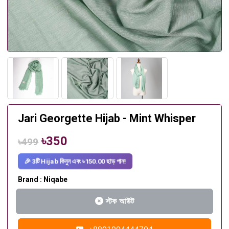
Jari Georgette Hijab - Mint Whisper
৳350
৳499
🎉 3টি Hijab কিনুন এবং ৳150.00 ছাড় পান!
Brand : Niqabe
স্টক আউট