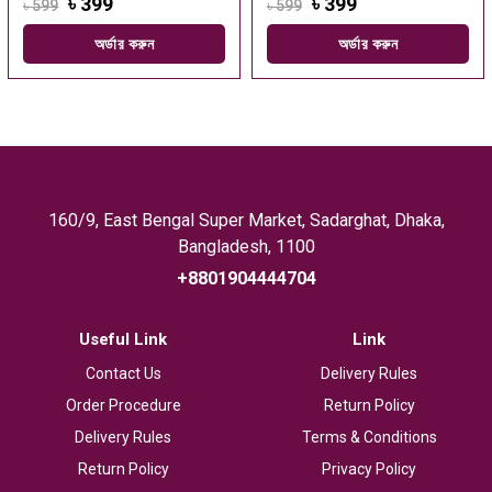
৳ 399
৳ 399
৳ 599
৳ 599
অর্ডার করুন
অর্ডার করুন
160/9, East Bengal Super Market, Sadarghat, Dhaka,
Bangladesh, 1100
+8801904444704
Useful Link
Link
Contact Us
Delivery Rules
Order Procedure
Return Policy
Delivery Rules
Terms & Conditions
Return Policy
Privacy Policy