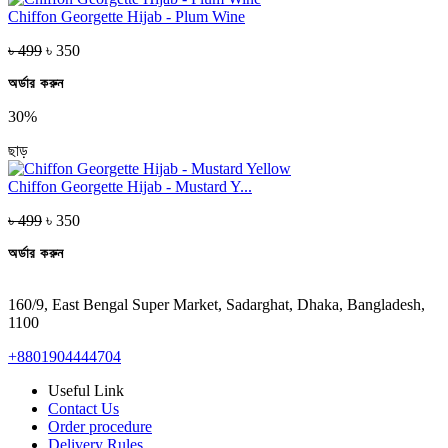
Chiffon Georgette Hijab - Plum Wine
৳ 499
৳ 350
অর্ডার করুন
30%
ছাড়
Chiffon Georgette Hijab - Mustard Y...
৳ 499
৳ 350
অর্ডার করুন
160/9, East Bengal Super Market, Sadarghat, Dhaka, Bangladesh,
1100
+8801904444704
Useful Link
Contact Us
Order procedure
Delivery Rules