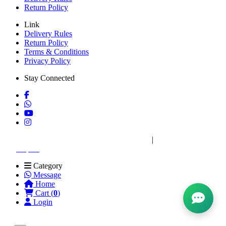
Return Policy
Link
Delivery Rules
Return Policy
Terms & Conditions
Privacy Policy
Stay Connected
Copyright © 2026 Niqabe. All rights reserved
|
Website Designed
by:
Niqabe
Category
Message
Home
Cart (
0
)
Login