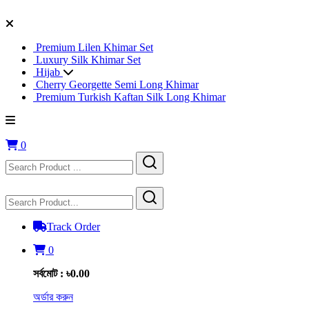
Premium Lilen Khimar Set
Luxury Silk Khimar Set
Hijab
Cherry Georgette Semi Long Khimar
Premium Turkish Kaftan Silk Long Khimar
0
Track Order
0
সর্বমোট : ৳0.00
অর্ডার করুন