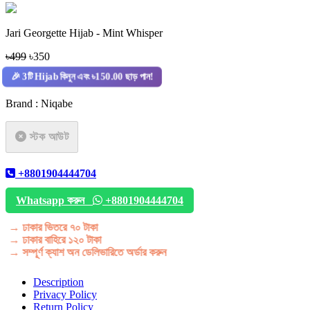
Jari Georgette Hijab - Mint Whisper
৳499
৳350
🎉 3টি Hijab কিনুন এবং ৳150.00 ছাড় পান!
Brand : Niqabe
স্টক আউট
+8801904444704
Whatsapp করুন
+8801904444704
→ ঢাকার ভিতরে ৭০ টাকা
→ ঢাকার বাহিরে ১২০ টাকা
→ সম্পূর্ণ ক্যাশ অন ডেলিভারিতে অর্ডার করুন
Description
Privacy Policy
Return Policy