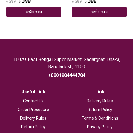
৳ 399
৳ 399
৳ 599
৳ 599
অর্ডার করুন
অর্ডার করুন
160/9, East Bengal Super Market, Sadarghat, Dhaka,
Bangladesh, 1100
+8801904444704
Useful Link
Link
Contact Us
Delivery Rules
Order Procedure
Return Policy
Delivery Rules
Terms & Conditions
Return Policy
Privacy Policy