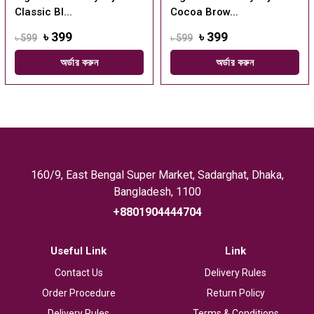
Classic Bl...
Cocoa Brow...
৳ 399
৳ 399
৳ 599
৳ 599
অর্ডার করুন
অর্ডার করুন
160/9, East Bengal Super Market, Sadarghat, Dhaka,
Bangladesh, 1100
+8801904444704
Useful Link
Link
Contact Us
Delivery Rules
Order Procedure
Return Policy
Delivery Rules
Terms & Conditions