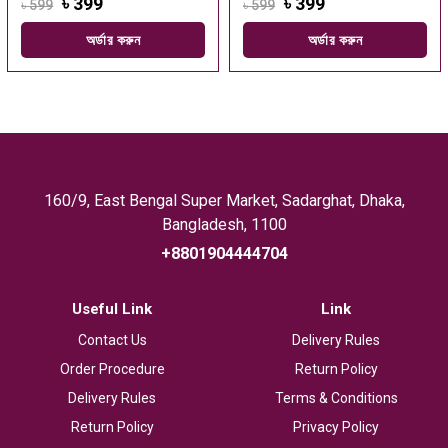
৳ 399
৳ 399
৳ 599
৳ 599
অর্ডার করুন
অর্ডার করুন
160/9, East Bengal Super Market, Sadarghat, Dhaka,
Bangladesh, 1100
+8801904444704
Useful Link
Link
Contact Us
Delivery Rules
Order Procedure
Return Policy
Delivery Rules
Terms & Conditions
Return Policy
Privacy Policy