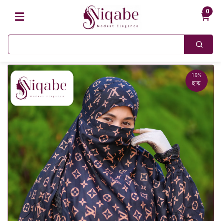
0
19%
ছাড়