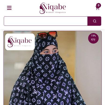
0
19%
ছাড়