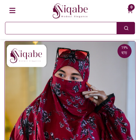
0
19%
ছাড়